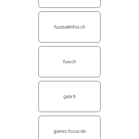
fussballinfos.ch
fuw.ch
gala.fr
games.focus.de