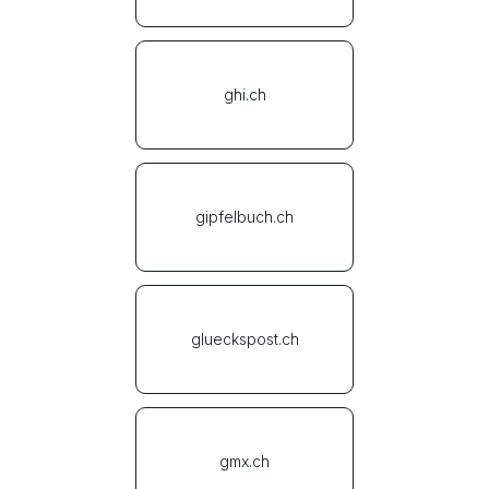
ghi.ch
gipfelbuch.ch
glueckspost.ch
gmx.ch