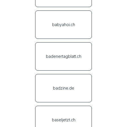
babyahoi.ch
badenertagblatt.ch
badzine.de
baseljetzt.ch