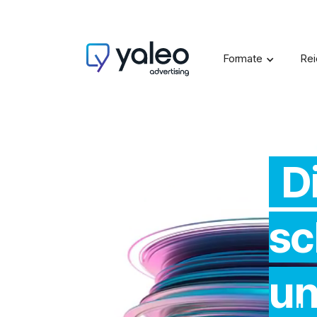
Formate
Rei
D
sc
un