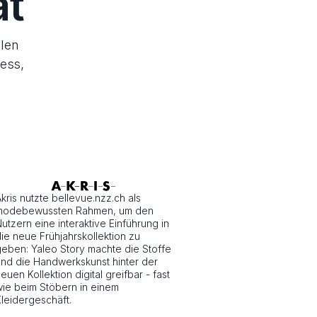
at
llen
ness,
kris nutzte bellevue.nzz.ch als
modebewussten Rahmen, um den
utzern eine interaktive Einführung in
ie neue Frühjahrskollektion zu
eben: Yaleo Story machte die Stoffe
nd die Handwerkskunst hinter der
euen Kollektion digital greifbar - fast
ie beim Stöbern in einem
leidergeschäft.