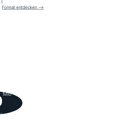
Format entdecken –>
Mio
0
y
ews
1