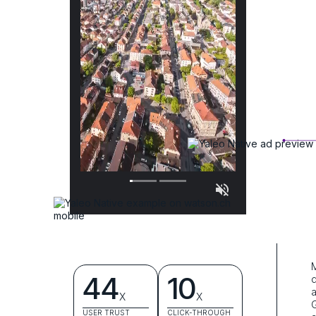
M
44
10
d
a
X
X
G
USER TRUST
CLICK-THROUGH