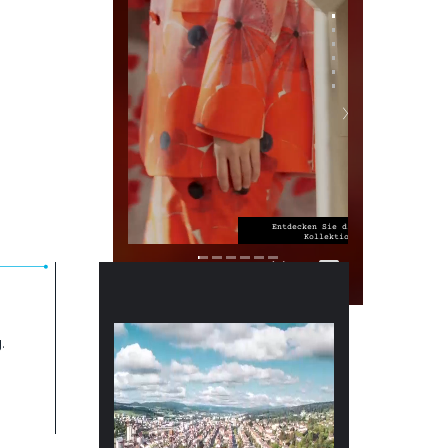
0.3
1.2
.
MIN
%
AVERAGE
INTERACTION
VIEW TIME
RATE