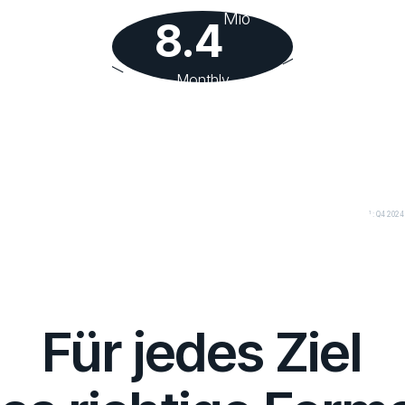
Mio
8.4
Monthly
Unique Visitors
1
1
: Q4 2024
Für jedes Ziel