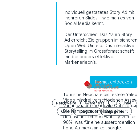
Individuell gestaltetes Story Ad mit
mehreren Slides – wie man es von
Social Media kennt.
Der Unterschied: Das Yaleo Story
Ad erreicht Zielgruppen im sicheren
Open Web Umfeld. Das interaktive
Storytelling im Grossformat schafft
ein besonders effektives
Markenerlebnis.
Format entdecken
Tourisme Neuchâtelois testete Yaleo
Video mit drei verschiedenen Asset-
Reichweite
Awareness
Full-Funnel
Varianten für eine ideale Optimierung
Die Kampagne erreichte eine
CPM
Interaction
Engagement
durchschnittliche Viewability von fast
90%, was für eine ausserordentlich
hohe Aufmerksamkeit sorgte.