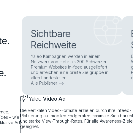
Sichtbare
te.
Reichweite
Yaleo Kampagnen werden in einem
Netzwerk von mehr als 200 Schweizer
Premium Websites in-feed ausgeliefert
e.
und erreichen eine breite Zielgruppe in
allen Landesteilen.
Alle Publisher –>
Yaleo
Video Ad
Die vertikalen Video-Formate erzielen durch ihre Infeed-
ence,
Platzierung auf mobilen Endgeräten maximale Sichtbarkei
lides – wie
und starke View-Through-Rates. Für alle Awareness-Ziele
nklusive Ad
geeignet.