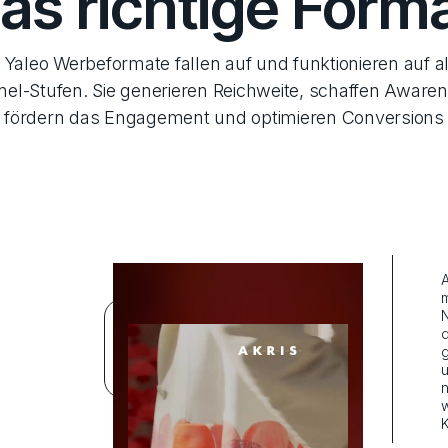
as richtige Form
 Yaleo Werbeformate fallen auf und funktionieren auf a
el-Stufen. Sie generieren Reichweite, schaffen Aware
fördern das Engagement und optimieren Conversions
A
N
1.9
86
d
%
%
g
u
INTERACTION
VIEWABILITY
RATE
RATE
n
w
K