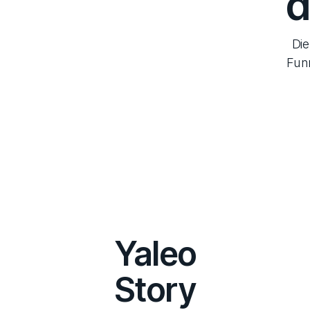
d
Die
Funn
Yaleo
Story