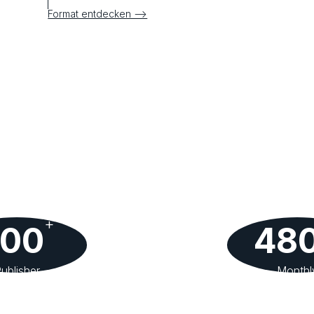
Format entdecken –>
+
200
48
ublisher
Monthl
ebsites
Page Vi