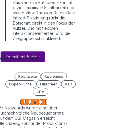
Das vertikale Fullscreen-Format
erzielt maximale Sichtbarkeit und
starke View-Through-Rates. Dank
Infeed-Platzierung rückt die
Botschaft direkt in den Fokus der
Nutzer, und mit flexiblen
Interaktionselementen wird die
Zielgruppe subtil aktiviert.
Format entdecken
Reichweite
Awareness
Upper-Funnel
Fullscreen
VTR
CPM
it Native Ads wurde eine über-
urchschnittliche Neubesucherrate
uf dem OBI-Magazin erreicht.
leichzeitig konnte der Produktions-