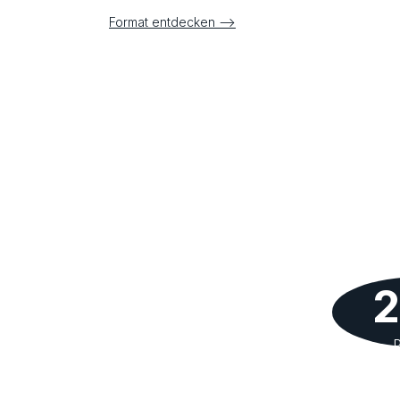
Format entdecken –>
P
W