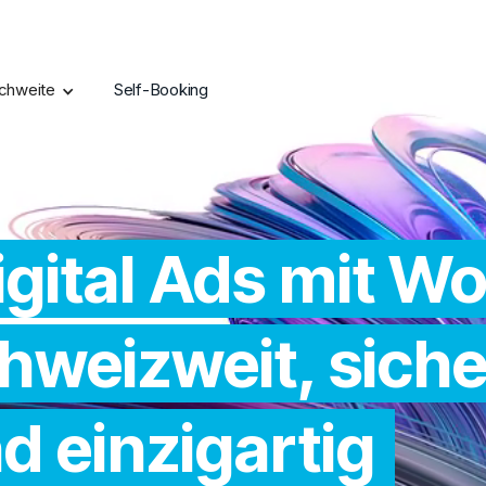
chweite
Self-Booking
igital Ads mit W
hweiz­weit, siche
d einzigartig