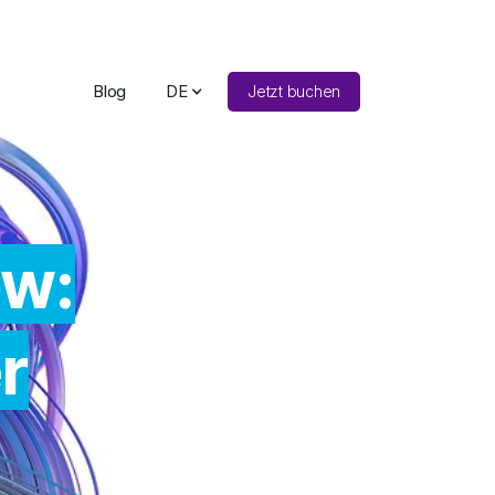
Blog
DE
Jetzt buchen
ow:
r