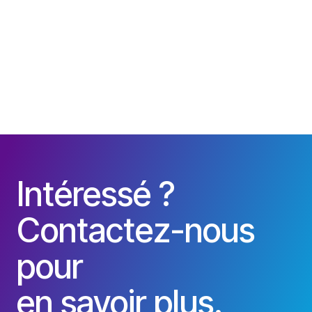
Yaleo Selfbooking : un guide
Intéressé ?
Créez vos propres annonces et soyez visible sur les
sites premium de Suisse. 5 étapes pour créer votre
Contactez-nous
annonce, avec Yaleo ! 5 étapes simples pour lancer
votre campagne Yaleo
pour
en savoir plus.